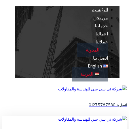
الرئيسية
من نحن
خدماتنا
اعمالنا
عملائنا
المدونة
اتصل بنا
English
العربية
01275787530
اتصل بنا