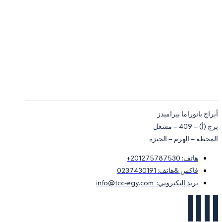
أبراج بانوراما بيراميدز
برج (أ) – 409 – مشعل
المحطة – الهرم – الجيزة
هاتف: 201275787530+
فاكس &هاتف: 0237430191
بريد إليكتروني: info@tcc-egy.com