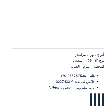
أبراج بانوراما بيراميدز
برج (أ) – 409 – مشعل
المحطة – الهرم – الجيزة
هاتف: 201275787530+
فاكس &هاتف: 0237430191
بريد إليكتروني: info@tcc-egy.com