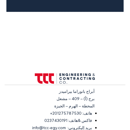
أبراج بانوراما بيراميدز
برج (أ) – 409 – مشعل
المحطة – الهرم – الجيزة
هاتف: 201275787530+
فاكس &هاتف: 0237430191
بريد إليكتروني: info@tcc-egy.com