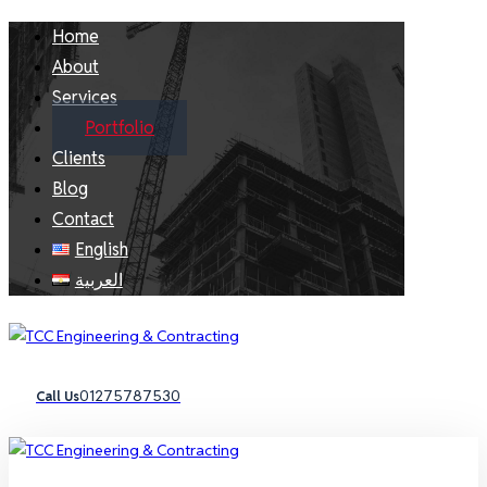
Home
About
Services
Portfolio
Clients
Blog
Contact
English
العربية
01275787530
Call Us