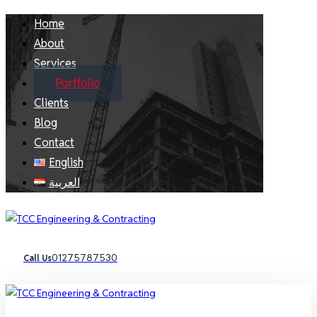
Home
About
Services
Portfolio
Clients
Blog
Contact
English
العربية
01275787530
Call Us