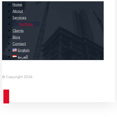
Home
About
Services
Portfolio
Clients
Blog
Contact
English
العربية
Facebook
X Twitter
Linkedin
Instagram
© Copyright 2026